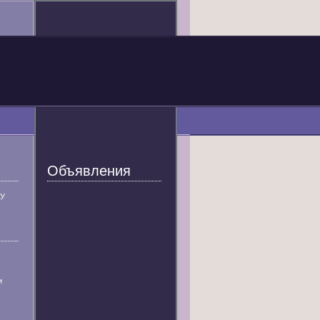
Объявления
У
и