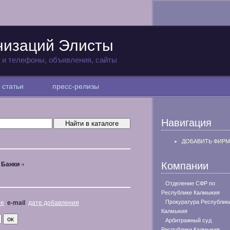
низаций Элисты
а и телефоны, объявления, сайты
статьи
пресс-релизы
Навигация
ДОБАВИТЬ ФИРМ
Компании
Банки
Отделение СФР по
Республике Калмыкия
Прокуратура Республик
не
e-mail
дате добавления
Калмыкия
Арбитражный суд
Республики Калмыкия