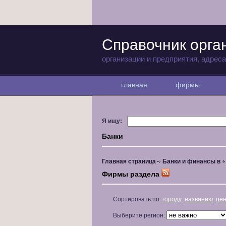
Справочник орга
организации и предприятия, адрес
главная
фирмы
Я ищу:
Банки
Главная страница
Банки и финансы в
Фирмы раздела
Сортировать по:
городу
названию
це
Выберите регион: