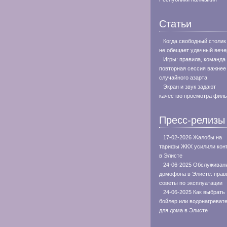
Статьи
Когда свободный столик
не обещает удачный вече
Игры: правила, команда
повторная сессия важнее
случайного азарта
Экран и звук задают
качество просмотра фил
Пресс-релизы
17-02-2026 Жалобы на
тарифы ЖКХ усилили кон
в Элисте
24-06-2025 Обслуживан
домофона в Элисте: прав
советы по эксплуатации
24-06-2025 Как выбрать
бойлер или водонагреват
для дома в Элисте