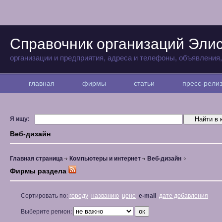
Справочник организаций Эли
организации и предприятия, адреса и телефоны, объявления
главная
фирмы
статьи
пресс-рел
Я ищу:
Веб-дизайн
Главная страница
Компьютеры и интернет
Веб-дизайн
Фирмы раздела
Сортировать по:
городу
названию
цене
e-mail
дате добавления
Выберите регион: