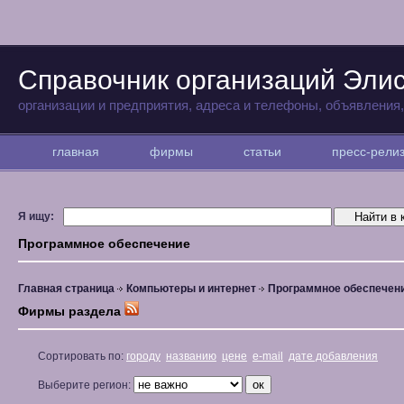
Справочник организаций Эли
организации и предприятия, адреса и телефоны, объявления
главная
фирмы
статьи
пресс-рел
Я ищу:
Программное обеспечение
Главная страница
Компьютеры и интернет
Программное обеспечен
Фирмы раздела
Сортировать по:
городу
названию
цене
e-mail
дате добавления
Выберите регион: