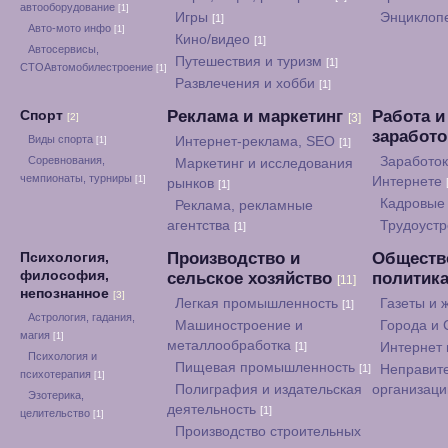
автооборудование
[1]
Игры
Энциклоп
[1]
Авто-мото инфо
[1]
Кино/видео
[1]
Автосервисы,
Путешествия и туризм
[1]
СТОАвтомобилестроение
[1]
Развлечения и хобби
[1]
Реклама и маркетинг
Работа и
Спорт
[2]
[3]
заработ
Виды спорта
Интернет-реклама, SEO
[1]
[1]
Соревнования,
Заработок
Маркетинг и исследования
чемпионаты, турниры
[1]
Интернете
рынков
[1]
Кадровые 
Реклама, рекламные
агентства
Трудоуст
[1]
Производство и
Обществ
Психология,
философия,
сельское хозяйство
политик
[11]
непознанное
[3]
Легкая промышленность
Газеты и
[1]
Астрология, гадания,
Машиностроение и
Города и
магия
[1]
металлообработка
[1]
Интернет
Психология и
Пищевая промышленность
[1]
Неправит
психотерапия
[1]
Полиграфия и издательская
организац
Эзотерика,
деятельность
[1]
целительство
[1]
Производство строительных