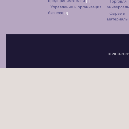
предпринимателей
[1]
Торговля
Управление и организация
универсал
бизнеса
[1]
Сырье и
материал
© 2013-
2026