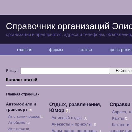
Справочник организаций Эли
организации и предприятия, адреса и телефоны, объявления
главная
фирмы
статьи
пресс-рел
Я ищу:
Каталог статей
Главная страница
Отдых, развлечения,
Справки
Автомобили и
транспорт
Юмор
[5]
[7]
Адреса, 
Авто: купля-продажа
[1]
Активный отдых
[1]
Карты
[2]
Автобизнес
[1]
Анекдоты и приколы
[1]
Каталоги,
Автозапчасти,
Бары, кафе, рестораны
справочни
[1]