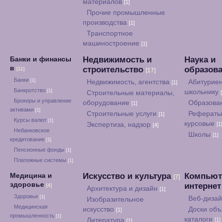
материалов
[1]
Прочие промышленные
производства
[1]
Транспортное
машиностроение
[1]
Недвижимость и
Наука и
Банки и финансы
в
строительство
образов
[11]
[17]
Банки
[1]
Недвижимость, агентства
Абитуриен
[1]
Банкротство
[1]
школьнику
Строительные материалы,
Брокеры и управление
оборудование
Образова
[1]
активами
[1]
Строительные услуги
Рефераты
[1]
Курсы валют
[1]
курсовые
Экспертиза, надзор
[1
[4]
Небанковское
Школы
[1]
кредитование
[1]
Пенсионные фонды
[1]
Платежные системы
[1]
Искусство и культура
Компьют
Медицина и
[7]
здоровье
интерне
[4]
Архитектура и дизайн
[1]
Здоровье
[1]
Веб-диза
Изобразительное
Медицинская
искусство
Доски объ
[1]
промышленность
[1]
каталоги
Литература
[1]
[1]