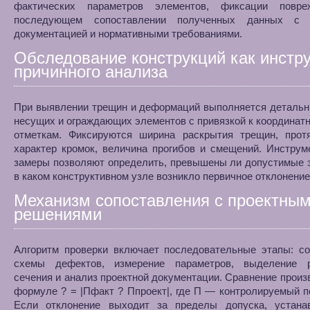
фактических параметров элементов, фиксации повр
последующем сопоставлении полученных данных с п
документацией и нормативными требованиями.
Обследование конструкций как инстр
причинного анализа
При выявлении трещин и деформаций выполняется детальн
несущих и ограждающих элементов с привязкой к координат
отметкам. Фиксируются ширина раскрытия трещин, протя
характер кромок, величина прогибов и смещений. Инстру
замеры позволяют определить, превышены ли допустимые 
в каком конструктивном узле возникло первичное отклонение
Механизм сопоставления с проектны
решениями
Алгоритм проверки включает последовательные этапы: со
схемы дефектов, измерение параметров, выделение р
сечения и анализ проектной документации. Сравнение произ
формуле ? = |Пфакт ? Ппроект|, где П — контролируемый п
Если отклонение выходит за пределы допуска, устанав