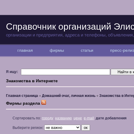
Справочник организаций Эли
организации и предприятия, адреса и телефоны, объявления
главная
фирмы
статьи
пресс-рел
Я ищу:
Знакомства в Интернете
Главная страница
Домашний очаг, личная жизнь
Знакомства в Инте
Фирмы раздела
Сортировать по:
городу
названию
цене
e-mail
дате добавления
Выберите регион: