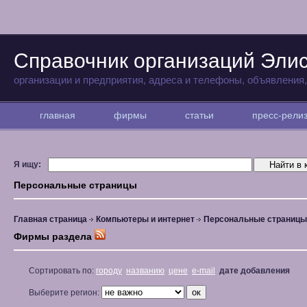
Справочник организаций Эли
организации и предприятия, адреса и телефоны, объявления
главная
фирмы
статьи
пресс-рел
Я ищу:
Персональные страницы
Главная страница
Компьютеры и интернет
Персональные страницы
Фирмы раздела
Сортировать по:
городу
названию
цене
e-mail
дате добавления
Выберите регион: