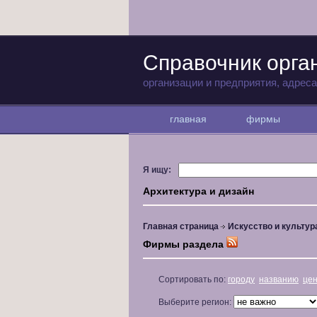
Справочник орга
организации и предприятия, адрес
главная
фирмы
Я ищу:
Архитектура и дизайн
Главная страница
Искусство и культур
Фирмы раздела
Сортировать по:
городу
названию
це
Выберите регион: