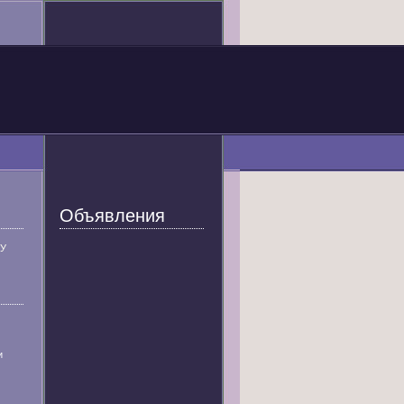
Объявления
У
и