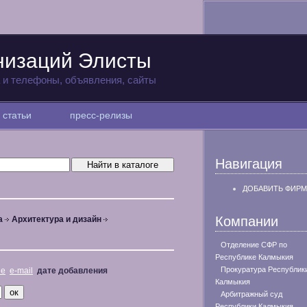
низаций Элисты
а и телефоны, объявления, сайты
статьи
пресс-релизы
Навигация
ДОБАВИТЬ ФИРМ
Компании
а
Архитектура и дизайн
Отделение СФР по
Республике Калмыкия
Прокуратура Республик
не
e-mail
дате добавления
Калмыкия
Арбитражный суд
Республики Калмыкия