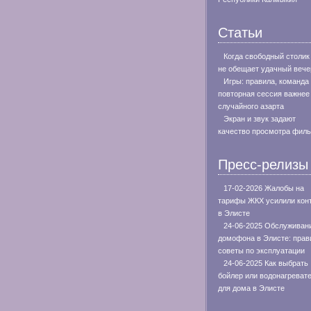
Статьи
Когда свободный столик
не обещает удачный вече
Игры: правила, команда
повторная сессия важнее
случайного азарта
Экран и звук задают
качество просмотра фил
Пресс-релизы
17-02-2026 Жалобы на
тарифы ЖКХ усилили кон
в Элисте
24-06-2025 Обслуживан
домофона в Элисте: прав
советы по эксплуатации
24-06-2025 Как выбрать
бойлер или водонагреват
для дома в Элисте