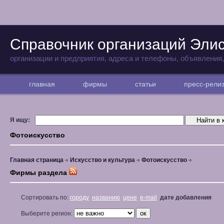
Справочник организаций Эли
организации и предприятия, адреса и телефоны, объявления
главная
фирмы
статьи
пресс-рел
Я ищу:
Фотоискусство
Главная страница
Искусство и культура
Фотоискусство
Фирмы раздела
Сортировать по:
городу
названию
цене
e-mail
дате добавления
Выберите регион: