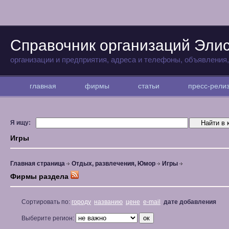
Справочник организаций Эли
организации и предприятия, адреса и телефоны, объявления
главная
фирмы
статьи
пресс-рел
Я ищу:
Игры
Главная страница
Отдых, развлечения, Юмор
Игры
Фирмы раздела
Сортировать по:
городу
названию
цене
e-mail
дате добавления
Выберите регион: