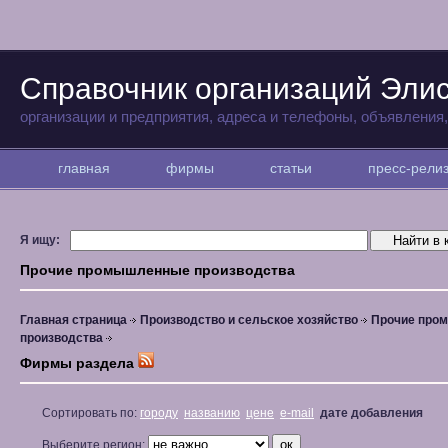
Справочник организаций Эли
организации и предприятия, адреса и телефоны, объявления
главная
фирмы
статьи
пресс-рел
Я ищу:
Прочие промышленные производства
Главная страница
Производство и сельское хозяйство
Прочие про
производства
Фирмы раздела
Сортировать по:
городу
названию
цене
e-mail
дате добавления
Выберите регион: