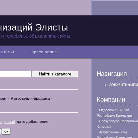
низаций Элисты
а и телефоны, объявления, сайты
статьи
пресс-релизы
Навигация
ДОБАВИТЬ ФИРМ
Компании
порт
Авто: купля-продажа
Отделение СФР по
Республике Калмыкия
Прокуратура Республик
не
e-mail
дате добавления
Калмыкия
Арбитражный суд
Республики Калмыкия