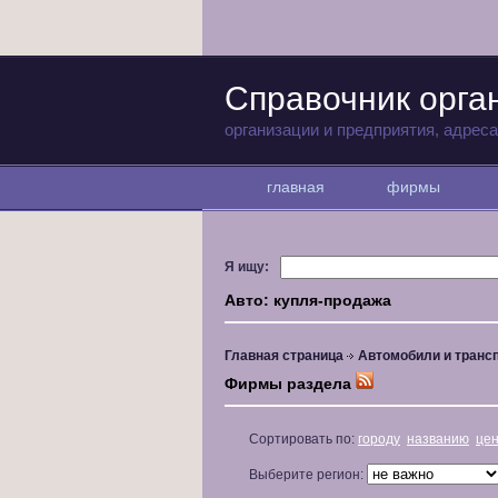
Справочник орга
организации и предприятия, адрес
главная
фирмы
Я ищу:
Авто: купля-продажа
Главная страница
Автомобили и транс
Фирмы раздела
Сортировать по:
городу
названию
це
Выберите регион: