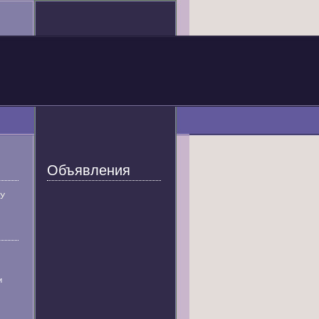
Объявления
У
и