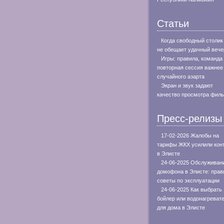
Статьи
Когда свободный столик
не обещает удачный вече
Игры: правила, команда
повторная сессия важнее
случайного азарта
Экран и звук задают
качество просмотра фил
Пресс-релизы
17-02-2026 Жалобы на
тарифы ЖКХ усилили кон
в Элисте
24-06-2025 Обслуживан
домофона в Элисте: прав
советы по эксплуатации
24-06-2025 Как выбрать
бойлер или водонагреват
для дома в Элисте