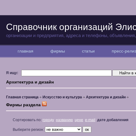
Справочник организаций Эли
организации и предприятия, адреса и телефоны, объявления
главная
фирмы
статьи
пресс-рел
Я ищу:
Архитектура и дизайн
Главная страница
Искусство и культура
Архитектура и дизайн
Фирмы раздела
Сортировать по:
городу
названию
цене
e-mail
дате добавления
Выберите регион: