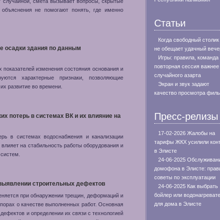
т случайной, смета вызывает вопросы, скрытые
 объяснения не помогают понять, где именно
Статьи
Когда свободный столик
ие осадки здания по данным
не обещает удачный вече
Игры: правила, команда
повторная сессия важнее
х показателей изменения состояния основания и
случайного азарта
руются характерные признаки, позволяющие
Экран и звук задают
их развитие во времени.
качество просмотра фил
Пресс-релизы
х потерь в системах ВК и их влияние на
17-02-2026 Жалобы на
ерь в системах водоснабжения и канализации
тарифы ЖКХ усилили кон
о влияет на стабильность работы оборудования и
в Элисте
 систем.
24-06-2025 Обслуживан
домофона в Элисте: прав
советы по эксплуатации
 выявлении строительных дефектов
24-06-2025 Как выбрать
бойлер или водонагреват
еняется при обнаружении трещин, деформаций и
для дома в Элисте
спорах о качестве выполненных работ. Основная
 дефектов и определении их связи с технологией