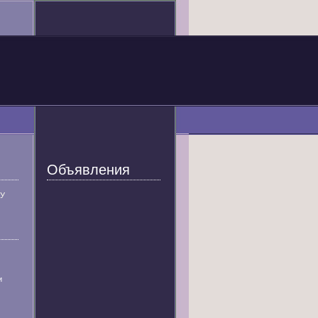
Объявления
У
и