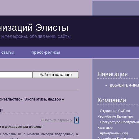
низаций Элисты
а и телефоны, объявления, сайты
статьи
пресс-релизы
Навигация
ДОБАВИТЬ ФИРМ
Компании
оительство
Экспертиза, надзор
ор
Отделение СФР по
Республике Калмыкия
1
Выберите страницу:
Прокуратура Республик
е в доказуемый дефект
Калмыкия
Арбитражный суд
но заметны не в момент выбора подрядчика, а
Республики Калмыкия