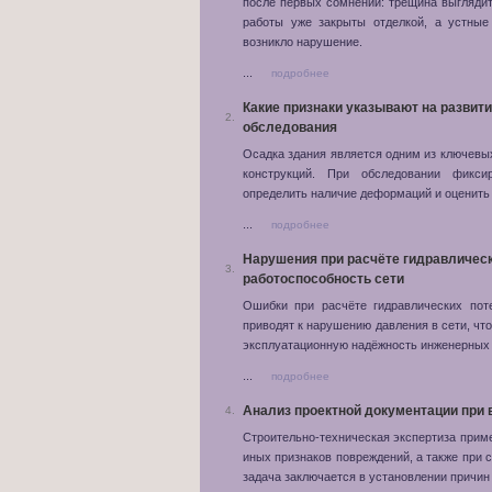
после первых сомнений: трещина выгляди
работы уже закрыты отделкой, а устные
возникло нарушение.
...
подробнее
Какие признаки указывают на развит
2.
обследования
Осадка здания является одним из ключевы
конструкций. При обследовании фикси
определить наличие деформаций и оценить 
...
подробнее
Нарушения при расчёте гидравлически
3.
работоспособность сети
Ошибки при расчёте гидравлических пот
приводят к нарушению давления в сети, чт
эксплуатационную надёжность инженерных
...
подробнее
Анализ проектной документации при
4.
Строительно-техническая экспертиза прим
иных признаков повреждений, а также при 
задача заключается в установлении причин